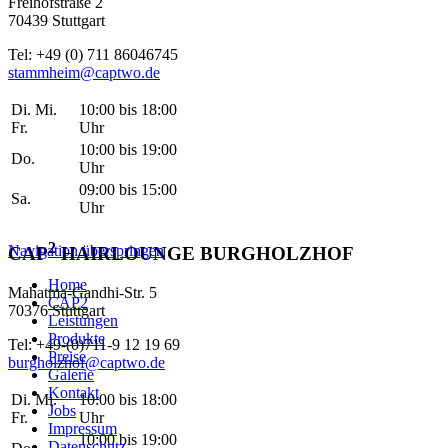
Freihofstraße 2
70439 Stuttgart
Tel: +49 (0) 711 86046745
stammheim@captwo.de
Di. Mi.
10:00 bis 18:00
Fr.
Uhr
10:00 bis 19:00
Do.
Uhr
09:00 bis 15:00
Sa.
Uhr
2
Navigation überspringen
CAP
HAIRLOUNGE BURGHOLZHOF
Home
Mahatma-Gandhi-Str. 5
CAP2
70376 Stuttgart
Leistungen
Produkte
Tel: +49-(0)711-9 12 19 69
Preise
burgholzhof@captwo.de
Galerie
Kontakt
Di. Mi.
10:00 bis 18:00
Jobs
Fr.
Uhr
Impressum
10:00 bis 19:00
Datenschutz