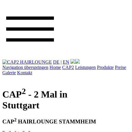
DE
|
EN
Navigation überspringen
Home
CAP2
Leistungen
Produkte
Preise
Galerie
Kontakt
2
CAP
- 2 Mal in
Stuttgart
2
CAP
HAIRLOUNGE STAMMHEIM